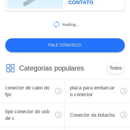
CONTATO
6
conector de cabo do
loading...
hdmi
FALE CONOSCO!
Categorias populares
Todos
14
FFC Cabo Flat
conector de cabo do
placa para embarcar
fpc
o conector
tipo conector do usb
Conector da bolacha
de c