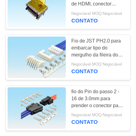
DO
de HDMI, conector
SITE
fêmea de HDMI no
Negociável MOQ:Negociável
gravador de vídeo de
CONTATO
39
DVR
PRIVACY
Conector do
POLICY
Fio de JST PH2.0 para
encabeçamento do
embarcar tipo do
mergulho da fileira do
Pin
conector o único - 2 - 16
Negociável MOQ:Negociável
passo do Pin 2.0mm
CONTATO
22
fio do Pin do passo 2 -
conector fêmea do
16 de 3.0mm para
prender o conector para
encabeçamento
o gravador de vídeo
Negociável MOQ:Negociável
traseiro de DVR
CONTATO