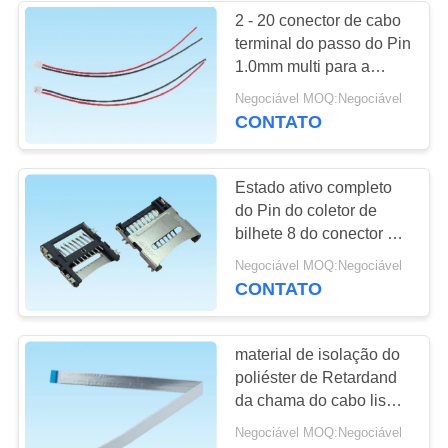
2 - 20 conector de cabo
terminal do passo do Pin
13
1.0mm multi para a
Conector de cartão
tecnologia das
Negociável MOQ:Negociável
comunicações do carro
CONTATO
de SIM
Estado ativo completo
do Pin do coletor de
bilhete 8 do conector de
cartão da memória Flash
9
Negociável MOQ:Negociável
do plástico T
CONTATO
conector de cartão
da memória
material de isolação do
poliéster de Retardand
da chama do cabo liso
do comprimento FFC de
Negociável MOQ:Negociável
30mm