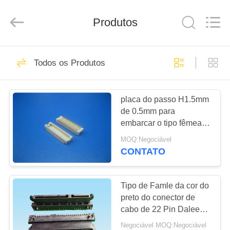
Electronic
Co.,
Ltd..
Produtos
All
Rights
Reserved.
Developed
by
CASA
69
ECER
Todos os Produtos
conector de cabo do
PRODUTOS
fpc
placa do passo H1.5mm
de 0.5mm para
SOBRE
embarcar o tipo fêmea
NÓS
único contato do
MOQ:Negociável
conector
CONTATO
85
EXCURSÃO
placa para
DA
Tipo de Famle da cor do
preto do conector de
FÁBRICA
embarcar o
cabo de 22 Pin Dalee
SATA para produtos de
conector
Negociável MOQ:Negociável