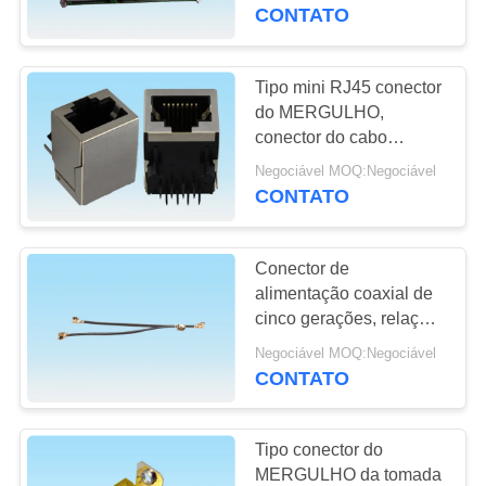
CONTROLE
computador
CONTATO
DA
QUALIDADE
Tipo mini RJ45 conector
20
do MERGULHO,
tipo conector do usb
conector do cabo
CONTACTE-
ethernet RJ45 sem
de c
Negociável MOQ:Negociável
NOS
ranhura para cartão
CONTATO
PEÇA
Conector de
UMAS
alimentação coaxial de
CITAÇÕES
cinco gerações, relação
28
dobro da cabeça IPEX
Negociável MOQ:Negociável
Conector da
dos conjuntos de cabo
CONTATO
NEWS
do RF
bolacha
Tipo conector do
MAPA
MERGULHO da tomada