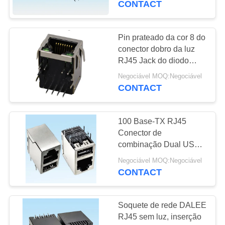
CONTACT
6
conector de cabo do
Pin prateado da cor 8 do
conector dobro da luz
hdmi
RJ45 Jack do diodo
emissor de luz do verde
Negociável MOQ:Negociável
em produtos da rede
CONTACT
100 Base-TX RJ45
14
Conector de
combinação Dual USB
FFC Cabo Flat
Tipo DIP
Negociável MOQ:Negociável
CONTACT
Soquete de rede DALEE
RJ45 sem luz, inserção