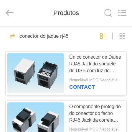
fornecedor.
Copyright
©
Produtos
2019
-
2025
Dalee
Electronic
CASA
69
Co.,
Ltd..
conector do jaque rj45
All
conector de cabo do
Rights
Reserved.
PRODUTOS
Developed
fpc
by
ECER
Único conector de Dalee
RJ45 Jack do soquete
SOBRE
de USB com luz do
NÓS
diodo emissor de luz em
Negociável MOQ:Negociável
produtos automotivos
CONTACT
85
EXCURSÃO
placa para
DA
O componente protegido
do conector do fecho
FÁBRICA
embarcar o
RJ45 Jack da correia
dirige dois - módulo do
conector
Negociável MOQ:Negociável