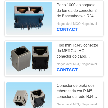
Porto 1000 do soquete
da fêmea do conector 2
13
de Basetabdown RJ45
Conector de cartão
Jack para a rede
Negociável MOQ:Negociável
Ethernet do LAN
CONTACT
de SIM
Tipo mini RJ45 conector
do MERGULHO,
conector do cabo
ethernet RJ45 sem
9
Negociável MOQ:Negociável
ranhura para cartão
CONTACT
conector de cartão
da memória
Conector de prata dos
ethernet da cor RJ45,
conector da rede RJ45
para os ethernet 1G
Negociável MOQ:Negociável