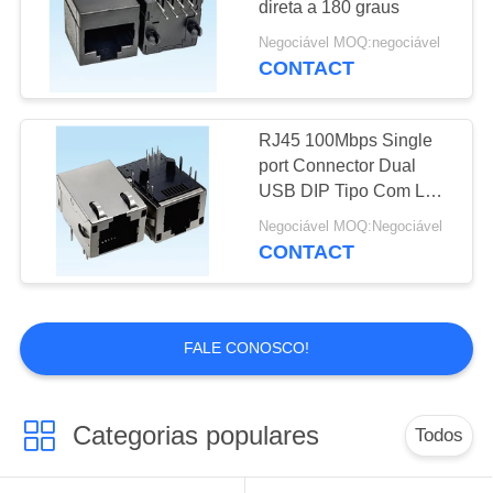
direta a 180 graus
8
Negociável MOQ:negociável
CONTACT
Multi cabo terminal
RJ45 100Mbps Single
port Connector Dual
USB DIP Tipo Com Luz
LED
Negociável MOQ:Negociável
CONTACT
18
Conectores do RF
do poder superior
FALE CONOSCO!
Categorias populares
Todos
6