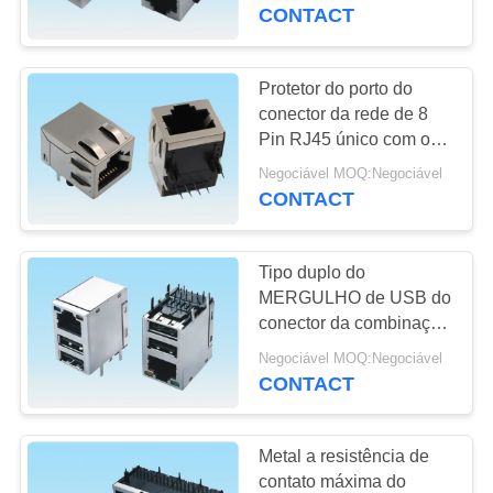
CONTROLE
porto
CONTACT
DA
QUALIDADE
Protetor do porto do
20
conector da rede de 8
tipo conector do usb
Pin RJ45 único com o
CONTACTE-
entalhe em ambos os
de c
Negociável MOQ:Negociável
NOS
lados
CONTACT
PEÇA
Tipo duplo do
UMAS
MERGULHO de USB do
CITAÇÕES
conector da combinação
28
de 100 bases-TX RJ45
Negociável MOQ:Negociável
Conector da
com luz verde do diodo
CONTACT
NEWS
emissor de luz do
bolacha
amarelo
Metal a resistência de
MAPA
contato máxima do