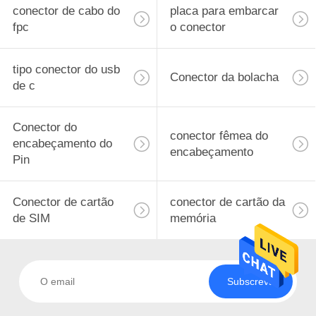
conector de cabo do
placa para embarcar
fio para prender o
fpc
o conector
conector
tipo conector do usb
Conector da bolacha
de c
Conector do
conector fêmea do
encabeçamento do
13
encabeçamento
Pin
Fio para embarcar o
conector
Conector de cartão
conector de cartão da
de SIM
memória
Subscreva
14