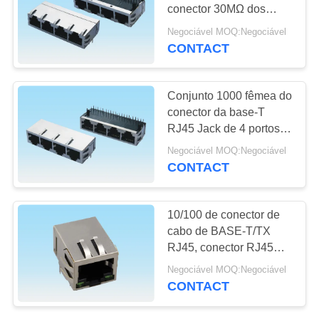
DO
conector 30MΩ dos
SITE
portos RJ45 Jack do
Negociável MOQ:Negociável
protetor 1*4
CONTACT
39
PRIVACY
Conector do
POLICY
Conjunto 1000 fêmea do
encabeçamento do
conector da base-T
RJ45 Jack de 4 portos
Pin
com abertura para baixo
Negociável MOQ:Negociável
CONTACT
22
10/100 de conector de
conector fêmea do
cabo de BASE-T/TX
RJ45, conector RJ45
encabeçamento
modular tipo de 90 graus
Negociável MOQ:Negociável
CONTACT