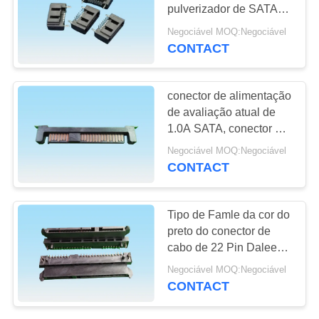
DO
pulverizador de SATA
SITE
que opera Temprature
Negociável MOQ:Negociável
-25℃ a 80℃ DALEE
CONTACT
39
PRIVACY
Conector do
POLICY
conector de alimentação
encabeçamento do
de avaliação atual de
1.0A SATA, conector de
Pin
relação de SATA para o
Negociável MOQ:Negociável
equipamento médico
CONTACT
22
Tipo de Famle da cor do
conector fêmea do
preto do conector de
cabo de 22 Pin Dalee
encabeçamento
SATA para produtos de
Negociável MOQ:Negociável
computador
CONTACT