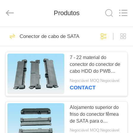
SATA
fornecedor.
Copyright
Produtos
©
2019
-
2025
Dalee
CASA
69
Electronic
Co.,
Conector de cabo de SATA
Ltd..
conector de cabo do
All
Rights
PRODUTOS
Reserved.
fpc
Developed
by
7 - 22 material do
ECER
conector do conector de
SOBRE
cabo HDD do PWB
NÓS
SATA do MERGULHO
Negociável MOQ:Negociável
do Pin SMT SATA
CONTACT
85
EXCURSÃO
placa para
DA
Alojamento superior do
friso do conector fêmea
FÁBRICA
embarcar o
de SATA para o
conector de Computor
conector
Negociável MOQ:Negociável