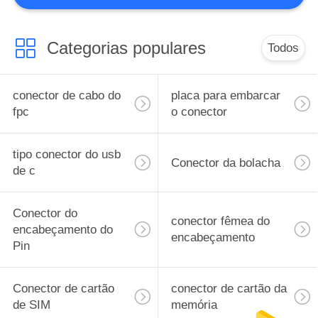
6
Categorias populares
conector de cabo do
Todos
hdmi
conector de cabo do
placa para embarcar
fpc
o conector
tipo conector do usb
Conector da bolacha
de c
14
Conector do
FFC Cabo Flat
conector fêmea do
encabeçamento do
encabeçamento
Pin
Conector de cartão
conector de cartão da
de SIM
memória