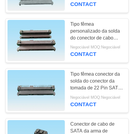
CONTROLE
do adaptador do poder
CONTACT
de SATA
DA
QUALIDADE
Tipo fêmea
20
personalizado da solda
tipo conector do usb
do conector de cabo
CONTACTE-
4.2H de SATA das cores
de c
Negociável MOQ:Negociável
NOS
5.0H 6.74H
CONTACT
PEÇA
Tipo fêmea conector da
UMAS
solda do conector da
CITAÇÕES
tomada de 22 Pin SATA
28
com o RoHS
Negociável MOQ:Negociável
Conector da
complacente
CONTACT
NEWS
bolacha
Conector de cabo de
MAPA
SATA da arma de