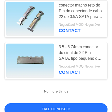
conector macho reto do
Pin do conector de cabo
13
22 de 0.5A SATA para o
Conector de cartão
disco rígido HDD
Negociável MOQ:Negociável
CONTACT
de SIM
3.5 - 6.74mm conector
do sinal de 22 Pin
SATA, tipo pequeno de
SMT do conector de
9
Negociável MOQ:Negociável
SATA
CONTACT
conector de cartão
da memória
No more things
FALE CONOSCO!