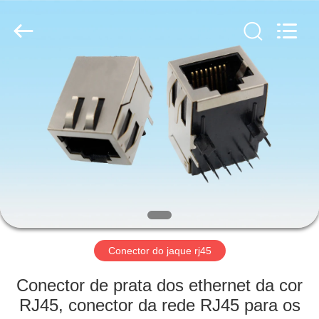
fornecedor.
Copyright
©
2019
-
2025
Dalee
Electronic
CASA
Co.,
Ltd..
All
Rights
Reserved.
PRODUTOS
Developed
by
ECER
SOBRE
NÓS
EXCURSÃO
DA
Conector do jaque rj45
FÁBRICA
Conector de prata dos ethernet da cor
RJ45, conector da rede RJ45 para os