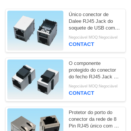
DO
SITE
Único conector de
Dalee RJ45 Jack do
soquete de USB com
PRIVACY
luz do diodo emissor
Negociável MOQ:Negociável
POLICY
de luz em produtos
CONTACT
automotivos
O componente
protegido do conector
do fecho RJ45 Jack da
correia dirige dois -
Negociável MOQ:Negociável
módulo do porto
CONTACT
Protetor do porto do
conector da rede de 8
Pin RJ45 único com o