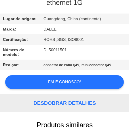
CONTROLE
ethernet 1G
DA
Lugar de origem:
Guangdong, China (continente)
QUALIDADE
Marca:
DALEE
CONTACTE-
Certificação:
ROHS ,SGS, ISO9001
NOS
Número do
DL50011501
modelo:
PEÇA
Realçar:
,
conector de cabo rj45
mini conector rj45
UMAS
FALE CONOSCO!
CITAÇÕES
NEWS
DESDOBRAR DETALHES
MAPA
Produtos similares