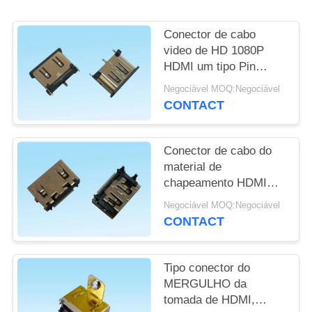
DO
SITE
Conector de cabo
video de HD 1080P
HDMI um tipo Pin
PRIVACY
vertical SMD SMT da
Negociável MOQ:Negociável
POLICY
fêmea 19
CONTACT
Conector de cabo do
material de
chapeamento HDMI
curto um tipo Pin do
Negociável MOQ:Negociável
mergulho 19 em umas
CONTACT
caixas da tevê
Tipo conector do
MERGULHO da
tomada de HDMI,