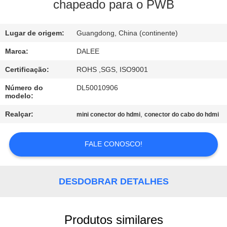
CONTROLE
chapeado para o PWB
DA
Lugar de origem:
Guangdong, China (continente)
QUALIDADE
Marca:
DALEE
CONTACTE-
Certificação:
ROHS ,SGS, ISO9001
NOS
Número do
DL50010906
modelo:
PEÇA
Realçar:
,
mini conector do hdmi
conector do cabo do hdmi
UMAS
FALE CONOSCO!
CITAÇÕES
NEWS
DESDOBRAR DETALHES
MAPA
Produtos similares