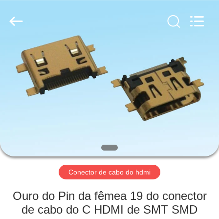
fornecedor.
Copyright
©
2019
-
2025
Dalee
Electronic
CASA
Co.,
Ltd..
All
Rights
Reserved.
PRODUTOS
Developed
by
ECER
SOBRE
NÓS
EXCURSÃO
DA
Conector de cabo do hdmi
FÁBRICA
Ouro do Pin da fêmea 19 do conector
de cabo do C HDMI de SMT SMD