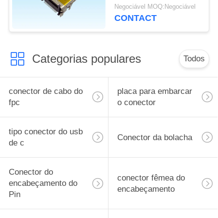
conector fêmea de
Negociável MOQ:Negociável
HDMI no gravador de
CONTACT
vídeo de DVR
Categorias populares
Todos
conector de cabo do
placa para embarcar
fpc
o conector
tipo conector do usb
Conector da bolacha
de c
Conector do
conector fêmea do
encabeçamento do
encabeçamento
Pin