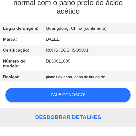
CONTROLE
normal com o pano preto do ácido
acético
DA
QUALIDADE
Lugar de origem:
Guangdong, China (continente)
CONTACTE-
Marca:
DALEE
NOS
Certificação:
ROHS ,SGS, ISO9001
Número do
DL50011009
modelo:
PEÇA
Realçar:
,
plano flex cabo
cabo de fita do ffc
UMAS
CITAÇÕES
FALE CONOSCO!
NEWS
DESDOBRAR DETALHES
MAPA