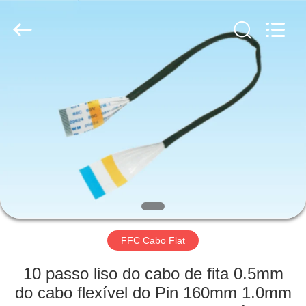
Electronic
Co.,
Ltd..
All
Rights
Reserved.
Developed
by
CASA
ECER
PRODUTOS
SOBRE
NÓS
EXCURSÃO
DA
FFC Cabo Flat
FÁBRICA
10 passo liso do cabo de fita 0.5mm
do cabo flexível do Pin 160mm 1.0mm