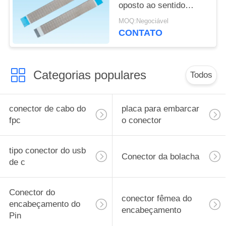
oposto ao sentido
comprimento de 2cm -
MOQ:Negociável
de 40cm
CONTATO
Categorias populares
Todos
conector de cabo do
placa para embarcar
fpc
o conector
tipo conector do usb
Conector da bolacha
de c
Conector do
conector fêmea do
encabeçamento do
encabeçamento
Pin