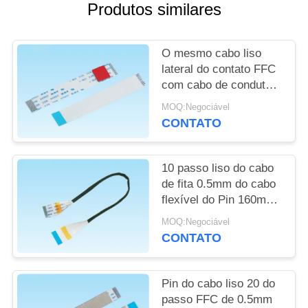
DO
Produtos similares
SITE
O mesmo cabo liso
PRIVACY
lateral do contato FFC
com cabo de condutor
POLICY
liso do algodão da
MOQ:Negociável
bolha de EVA
CONTATO
10 passo liso do cabo
de fita 0.5mm do cabo
flexível do Pin 160mm
1.0mm normal com o
MOQ:Negociável
pano preto do ácido
CONTATO
acético
Pin do cabo liso 20 do
passo FFC de 0.5mm