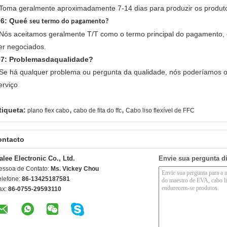
 Toma geralmente aproximadamente 7-14 dias para produzir os produt
6: Queé
seu termo do pagamento?
 Nós aceitamos geralmente T/T como o termo principal do pagamento
er negociados.
7: Problemasdaqualidade?
 Se há qualquer problema ou pergunta da qualidade, nós poderíamos of
erviço
,
,
tiqueta:
plano flex cabo
cabo de fita do ffc
Cabo liso flexível de FFC
ontacto
alee Electronic Co., Ltd.
Envie sua pergunta d
essoa de Contato:
Ms. Vickey Chou
elefone:
86-13425187581
ax:
86-0755-29593110