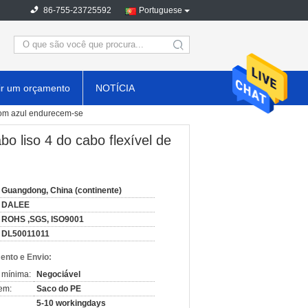
86-755-23725592
Portuguese
search
ir um orçamento
NOTÍCIA
 com azul endurecem-se
o liso 4 do cabo flexível de
Guangdong, China (continente)
DALEE
ROHS ,SGS, ISO9001
DL50011011
nto e Envio:
 mínima:
Negociável
em:
Saco do PE
5-10 workingdays