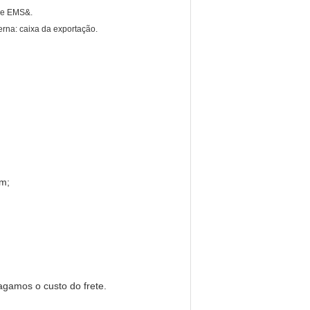
 de EMS&.
erna: caixa da exportação.
em;
agamos o custo do frete.