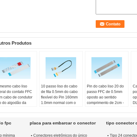
utros Produtos
mesmo cabo liso
10 passo liso do cabo
Pin do cabo liso 20 do
Ca
teral do contato FFC
de fita 0.5mm do cabo
passo FFC de 0.5mm
po
m cabo de condutor
flexível do Pin 160mm
oposto ao sentido
op
so do algodão da
1.0mm normal com o
comprimento de 2cm -
DL
lha de EVA
pano preto do ácido
de 40cm
co
res:
White&blue
acético
cor:
branco
co
ostra:
10 PCes
cor:
white&black
Amostra:
Livre 10
Am
do fpc
placa para embarcar o conector
tipo conector 
res
Amostra:
Livre 10
PCes
P
terial do condutor:
PCes
Material do condutor:
Ma
ão mínima
Conectores eletrônicos do único
Tipo 24 conector
VA
Material do condutor:
Platina de alumínio
Pl