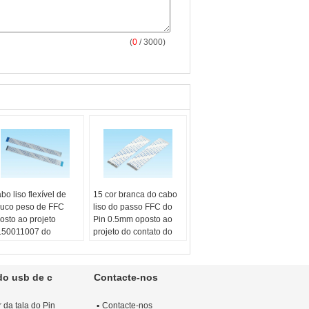
(
0
/ 3000)
bo liso flexível de
15 cor branca do cabo
uco peso de FFC
liso do passo FFC do
osto ao projeto
Pin 0.5mm oposto ao
50011007 do
projeto do contato do
ntato do lado
lado
r:
branco
cor:
branco
ostra:
Livre 10
Amostra:
Livre 10
do usb de c
Contacte-nos
Ces
PCes
terial do condutor:
Material do condutor:
 da tala do Pin
Contacte-nos
atina de alumínio
Platina de alumínio