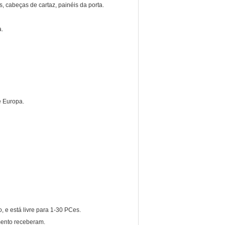
, cabeças de cartaz, painéis da porta.
a.
e Europa.
o, e está livre para 1-30 PCes.
mento receberam.