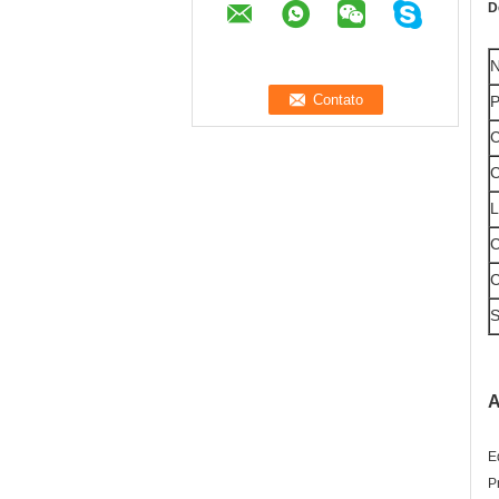
D
N
P
C
C
L
C
C
S
A
E
P