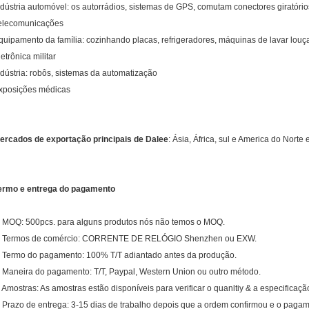
ndústria automóvel: os autorrádios, sistemas de GPS, comutam conectores giratórios
elecomunicações
quipamento da família: cozinhando placas, refrigeradores, máquinas de lavar louç
letrônica militar
ndústria: robôs, sistemas da automatização
xposições médicas
ercados de exportação principais de Dalee
:
Ásia, África, sul e America do Norte 
ermo e entrega do pagamento
. MOQ: 500pcs. para alguns produtos nós não temos o MOQ.
. Termos de comércio: CORRENTE DE RELÓGIO Shenzhen ou EXW.
. Termo do pagamento: 100% T/T adiantado antes da produção.
. Maneira do pagamento: T/T, Paypal, Western Union ou outro método.
. Amostras: As amostras estão disponíveis para verificar o quanltiy & a especificaçã
. Prazo de entrega: 3-15 dias de trabalho depois que a ordem confirmou e o paga