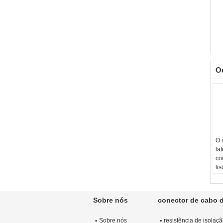
O
O 
la
co
li
bo
Co
Am
Sobre nós
conector de cabo 
liv
Ma
Sobre nós
resistência de isolaç
E