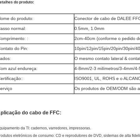
etalhes do produto:
ome do produto:
Conector de cabo de DALEE FF
asso normal:
0.5mm, 1.0mm
omprimento: :
2cm-40cm (conforme o pedido do
ontato do Pin:
10pin/12pin/15pin/20pin/30pin/40
ados:
O mesmo contato lateral & contat
om azul endureça:
4-8mm/2-3 milímetros/3-4mm/4-5
ertificação:
:
ISO9001, UL, ROHS e o ALCANC
erviço
Os produtos de OEM/ODM são ac
plicação
do cabo
de
FFC
:
quipamento da TI: cadernos, varredores, impressoras.
rodutos eletrónicos de consumo: CD e reprodutores de DVD, sistemas de alta fideli