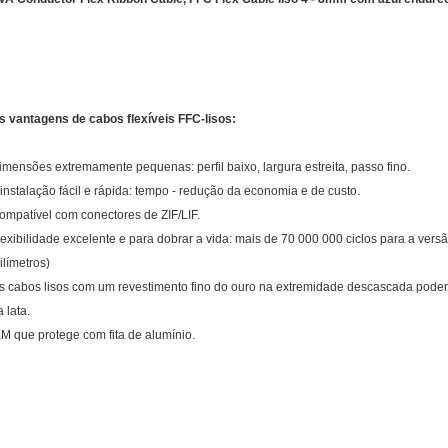
s vantagens de cabos flexíveis FFC-lisos:
imensões extremamente pequenas: perfil baixo, largura estreita, passo fino.
 instalação fácil e rápida: tempo - redução da economia e de custo.
ompatível com conectores de ZIF/LIF.
lexibilidade excelente e para dobrar a vida: mais de 70 000 000 ciclos para a versão
ilímetros)
s cabos lisos com um revestimento fino do ouro na extremidade descascada podem 
 lata.
EM que protege com fita de alumínio.