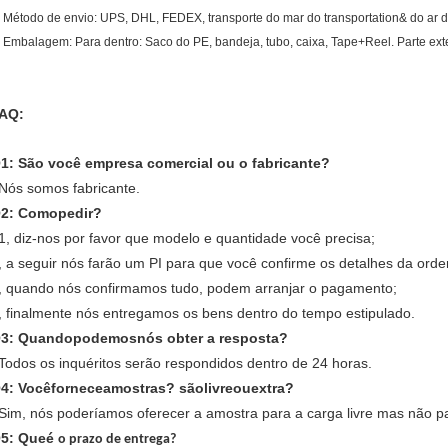
. Método de envio: UPS, DHL, FEDEX, transporte do mar do transportation& do ar
. Embalagem: Para dentro: Saco do PE, bandeja, tubo, caixa, Tape+Reel. Parte ext
AQ:
1: São você empresa comercial ou o fabricante?
 Nós somos fabricante.
2: Comopedir?
 1, diz-nos por favor que modelo e quantidade você precisa;
, a seguir nós farão um PI para que você confirme os detalhes da ord
, quando nós confirmamos tudo, podem arranjar o pagamento;
, finalmente nós entregamos os bens dentro do tempo estipulado.
3: Quandopodemosnós
obter
a resposta?
 Todos os inquéritos serão respondidos dentro de 24 horas.
4: Vocêforneceamostras? sãolivreouextra?
 Sim, nós poderíamos oferecer a amostra para a carga livre mas não p
5: Queé
o prazo de entrega?