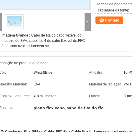
Termos de pagamento
Habilidade da fonte:
Contato
Imagem Grande :
Cabo de fita do cabo flexível do
maestro de EVA, cabo liso 4 do cabo flexível de FFC -
8mm com azul endurecem-se
escrição de produto detalhada
Cor:
White&Blue
Amostra:
10 PC
Maestro Material:
EVA
Material de isolação:
Polié
Com azul endureça:
4-8 milímetros
Lados:
O mes
plano flex cabo
cabo de fita do ffc
Destacar:
,
VA Conductor Flex Ribbon Cable, FFC Flex Cable liso 4 - 8mm com azul endur