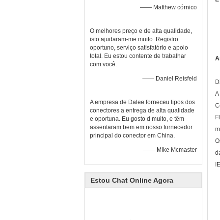
—— Matthew córnico
O melhores preço e de alta qualidade,
isto ajudaram-me muito. Registro
oportuno, serviço satisfatório e apoio
total. Eu estou contente de trabalhar
A
com você.
—— Daniel Reisfeld
D
A
A empresa de Dalee forneceu tipos dos
C
conectores a entrega de alta qualidade
F
e oportuna. Eu gosto d muito, e têm
assentaram bem em nosso fornecedor
m
principal do conector em China.
O
—— Mike Mcmaster
da
I
Estou Chat Online Agora