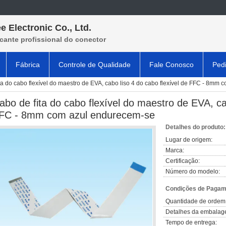
e Electronic Co., Ltd.
cante profissional do conector
Fábrica
Controle de Qualidade
Fale Conosco
Ped
ta do cabo flexível do maestro de EVA, cabo liso 4 do cabo flexível de FFC - 8mm
abo de fita do cabo flexível do maestro de EVA, cab
FC - 8mm com azul endurecem-se
Detalhes do produto:
Lugar de origem:
Marca:
Certificação:
Número do modelo:
Condições de Pagame
Quantidade de ordem
Detalhes da embalag
Tempo de entrega: