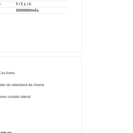
:
T / T, L / C
3000000/mês.
es livres
ster do retardand da chama
mo contato lateral
ecem-se