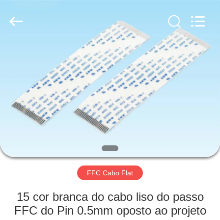
Co.,
Ltd..
All
Rights
Reserved.
Developed
by
ECER
CASA
PRODUTOS
SOBRE
NÓS
EXCURSÃO
DA
FFC Cabo Flat
FÁBRICA
15 cor branca do cabo liso do passo
FFC do Pin 0.5mm oposto ao projeto