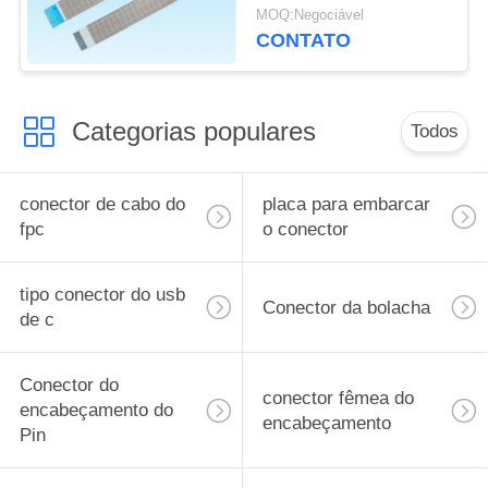
comprimento de 2cm -
MOQ:Negociável
de 40cm
CONTATO
Categorias populares
Todos
conector de cabo do
placa para embarcar
fpc
o conector
tipo conector do usb
Conector da bolacha
de c
Conector do
conector fêmea do
encabeçamento do
encabeçamento
Pin