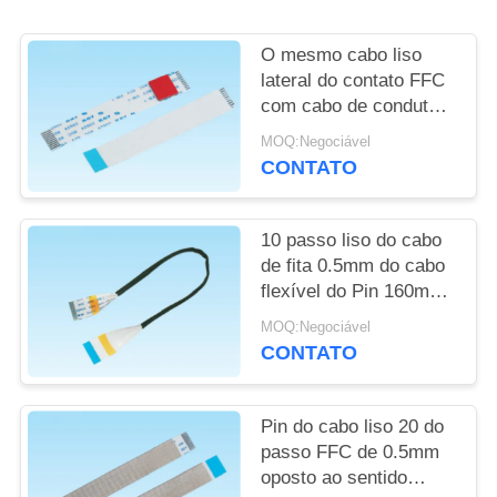
DO
SITE
O mesmo cabo liso
lateral do contato FFC
com cabo de condutor
PRIVACY
liso do algodão da
MOQ:Negociável
POLICY
bolha de EVA
CONTATO
10 passo liso do cabo
de fita 0.5mm do cabo
flexível do Pin 160mm
1.0mm normal com o
MOQ:Negociável
pano preto do ácido
CONTATO
acético
Pin do cabo liso 20 do
passo FFC de 0.5mm
oposto ao sentido