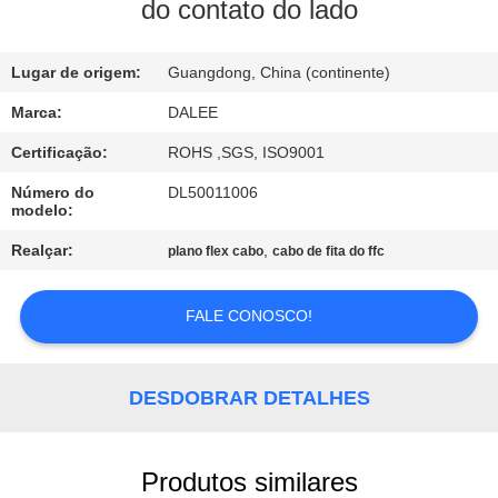
CONTROLE
do contato do lado
DA
Lugar de origem:
Guangdong, China (continente)
QUALIDADE
Marca:
DALEE
CONTACTE-
Certificação:
ROHS ,SGS, ISO9001
NOS
Número do
DL50011006
modelo:
PEÇA
Realçar:
,
plano flex cabo
cabo de fita do ffc
UMAS
FALE CONOSCO!
CITAÇÕES
NEWS
DESDOBRAR DETALHES
MAPA
Produtos similares