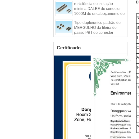
D
resistência de isolação
mínima DALEE do conector
1000M do encabeçamento do
N
Pin do passo de 2.0mm
Tipo duplo/único padrão do
MERGULHO da fileira do
S
passo PBT do conector
1.27mm do encabeçamento
T
do Pin
Certificado
C
A
T
T
R
R
M
C
P