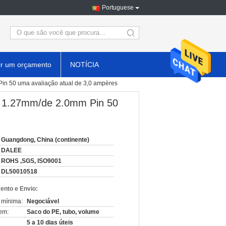
Portuguese
search
ir um orçamento
NOTÍCIA
in 50 uma avaliação atual de 3,0 ampères
e 1.27mm/de 2.0mm Pin 50
Guangdong, China (continente)
DALEE
ROHS ,SGS, ISO9001
DL50010518
nto e Envio:
 mínima:
Negociável
em:
Saco do PE, tubo, volume
5 a 10 dias úteis