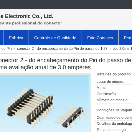
e Electronic Co., Ltd.
cante profissional do conector
Fábrica
Controle de Qualidade
Fale Conosco
Ped
 do Pin
conector 2 - do encabeçamento do Pin do passo de 1.27mm/de 2.0mm P
onector 2 - do encabeçamento do Pin do passo d
ma avaliação atual de 3,0 ampères
Detalhes do produto:
Lugar de origem:
Marca:
Certificação:
Número do modelo:
Condições de Pagame
Quantidade de ordem
Detalhes da embalag
Tempo de entrega: