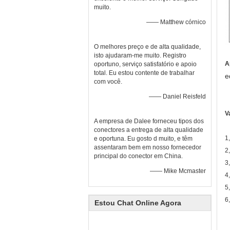
muito.
—— Matthew córnico
O melhores preço e de alta qualidade,
isto ajudaram-me muito. Registro
A
oportuno, serviço satisfatório e apoio
total. Eu estou contente de trabalhar
e
com você.
—— Daniel Reisfeld
V
A empresa de Dalee forneceu tipos dos
conectores a entrega de alta qualidade
1
e oportuna. Eu gosto d muito, e têm
assentaram bem em nosso fornecedor
2
principal do conector em China.
3
—— Mike Mcmaster
4
5
6
Estou Chat Online Agora