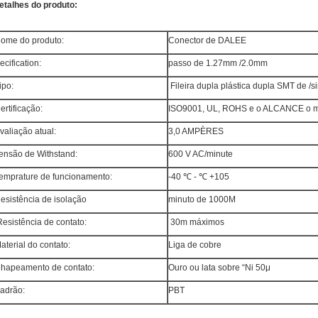
etalhes do produto:
ome do produto:
Conector de DALEE
ecification:
passo de 1.27mm /2.0mm
ipo:
Fileira dupla plástica dupla SMT de /s
ertificação:
ISO9001, UL, ROHS e o ALCANCE o m
valiação atual:
3,0 AMPÈRES
ensão de Withstand:
600 V AC/minute
emprature de funcionamento:
-40 ℃ - ℃ +105
esistência de isolação
minuto de 1000M
esistência de contato:
30m máximos
aterial do contato:
Liga de cobre
hapeamento de contato:
Ouro ou lata sobre “Ni 50μ
adrão:
PBT