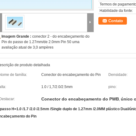
Termos de pagamento
Habilidade da fonte:
Contato
Imagem Grande :
conector 2 - do encabeçamento do
Pin do passo de 1.27mm/de 2.0mm Pin 50 uma
avaliação atual de 3,0 ampères
escrição de produto detalhada
Nome de família:
Conector do encabeçamento do Pin
Densidade:
alta:
1.0 / 1,7/2.0/2.5mm
pino:
Conector do encabeçamento do PWB
único 
Destacar:
,
 passo H=1.0 /1.7 /2.0 /2.5mm /Single duplo de 1.27mm /2.0MM plástico Dual/únic
ncabeçamento do Pin