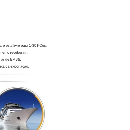
o, e está livre para 1-30 PCes.
amento receberam.
o ar de EMS&.
ixa da exportação.