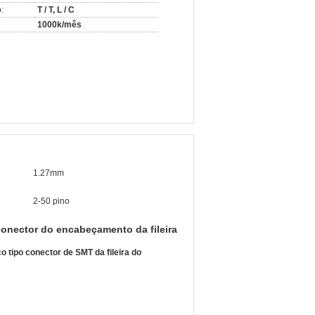
:
T / T, L / C
1000k/mês
1.27mm
2-50 pino
conector do encabeçamento da fileira
o tipo conector de SMT da fileira do