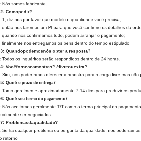
: Nós somos fabricante.
2: Comopedir?
: 1, diz-nos por favor que modelo e quantidade você precisa;
, então nós faremos um PI para que você confirme os detalhes da ord
, quando nós confirmamos tudo, podem arranjar o pagamento;
, finalmente nós entregamos os bens dentro do tempo estipulado.
3: Quandopodemosnós
obter
a resposta?
: Todos os inquéritos serão respondidos dentro de 24 horas.
4: Vocêforneceamostras? élivreouextra?
: Sim, nós poderíamos oferecer a amostra para a carga livre mas não 
5: Queé
o prazo de entrega?
: Toma geralmente aproximadamente 7-14 dias para produzir os produ
6: Queé
seu termo do pagamento?
: Nós aceitamos geralmente T/T como o termo principal do pagament
gualmente ser negociados.
7: Problemasdaqualidade?
: Se há qualquer problema ou pergunta da qualidade, nós poderíamos o
o retorno