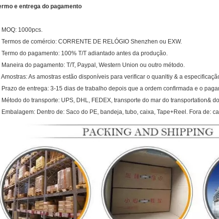
ermo e entrega do pagamento
. MOQ: 1000pcs.
. Termos de comércio: CORRENTE DE RELÓGIO Shenzhen ou EXW.
. Termo do pagamento: 100% T/T adiantado antes da produção.
. Maneira do pagamento: T/T, Paypal, Western Union ou outro método.
. Amostras: As amostras estão disponíveis para verificar o quanltiy & a especificaçã
. Prazo de entrega: 3-15 dias de trabalho depois que a ordem confirmada e o pag
. Método do transporte: UPS, DHL, FEDEX, transporte do mar do transportation& d
. Embalagem: Dentro de: Saco do PE, bandeja, tubo, caixa, Tape+Reel. Fora de: ca