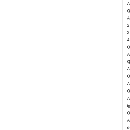
A
Q
A
2
3
4
Q
A
Q
A
Q
A
Q
A
i
Q
A
d