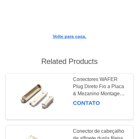
CONTROLE
DA
QUALIDADE
Volte para casa.
CONTACTE-
NOS
Related Products
PEÇA
Conectores WAFER
UMAS
Plug Direto Fio a Placa
CITAÇÕES
& Mezanino Montagem
Vertical Montagem
CONTATO
Horizontal com Passo
NEWS
de 0.8/1.0 1.25/2.0 2.54
Macho
MAPA
Conector de cabeçalho
de alfinete dupla fileira