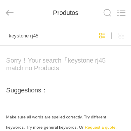
Electronic
Co.,
Ltd..
All
Produtos
Rights
Reserved.
Developed
by
CASA
ECER
keystone rj45
PRODUTOS
Sorry！Your search「keystone rj45」
SOBRE
match no Products.
NÓS
Suggestions：
EXCURSÃO
DA
FÁBRICA
Make sure all words are spelled correctly. Try different
keywords. Try more general keywords. Or
Request a quote.