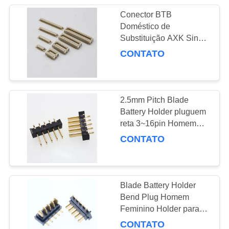
Conector BTB
Doméstico de
Substituição AXK Single
SlotBoard-to-Board
CONTATO
Multi-Posicionamento
Multi-Calibre
2.5mm Pitch Blade
Battery Holder pluguem
reta 3~16pin Homem
Fêmea Holder para
CONTATO
Smart Door Lock Laptop
Blade Battery Holder
Bend Plug Homem
Feminino Holder para
Smart Door Lock Laptop
CONTATO