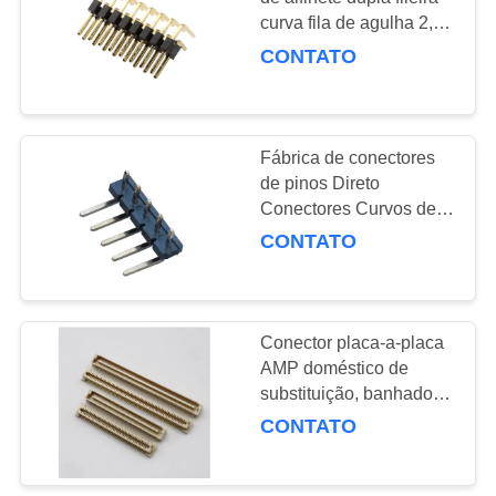
DO
curva fila de agulha 2,54
SITE
espaçamento placado
CONTATO
em ouro PCB resistente
ao calor
PRIVACY
POLICY
Fábrica de conectores
de pinos Direto
Conectores Curvos de
Agulha de Fila Única
CONTATO
Espaçamento de 2,54
para Aplicações de
Placa a Placa e
Mezanino
Conector placa-a-placa
AMP doméstico de
substituição, banhado a
ouro, de slot único,
CONTATO
multi-espaço, multi-
materiais, número