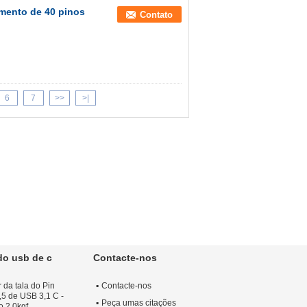
amento de 40 pinos
Contato
6
7
>>
>|
do usb de c
Contacte-nos
 da tala do Pin
Contacte-nos
,5 de USB 3,1 C -
Peça umas citações
o 2.0kgf