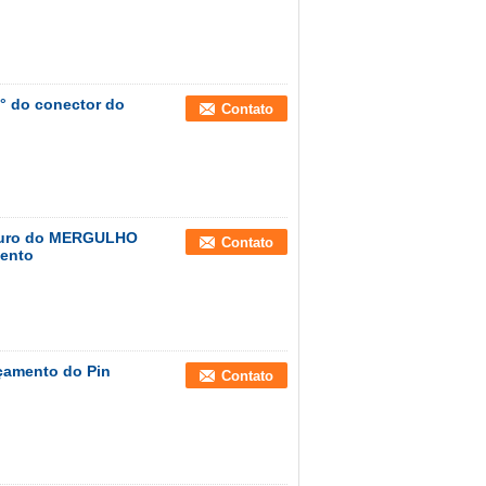
° do conector do
Contato
o ouro do MERGULHO
Contato
ento
çamento do Pin
Contato