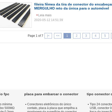
fileira fêmea da tira de conector do encabeç
MERGULHO reto da única para o automóvel
Leia mais
2020-05-12 14:51:39
Page 1 of 7
|<
<<
1
2
3
4
5
do fpc
placa para embarcar o conector
tipo conector 
ão mínima
Conectores eletrônicos do único
Tipo 24 conector
cabo 500MΩ
contato, placa à placa que empilha a
USB, conector 0
 de 0.3mm
montagem da superfície do conector
força da inserçã