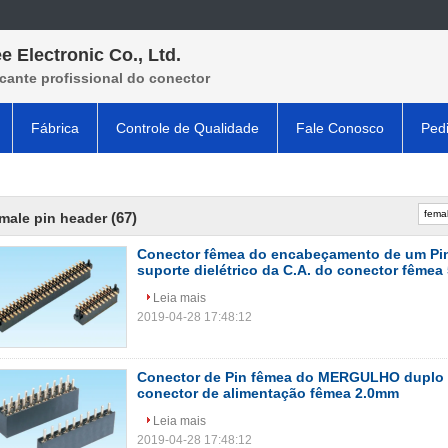
e Electronic Co., Ltd.
cante profissional do conector
Fábrica
Controle de Qualidade
Fale Conosco
Ped
(67)
male pin header
Conector fêmea do encabeçamento de um Pin
suporte dielétrico da C.A. do conector fême
Leia mais
2019-04-28 17:48:12
Conector de Pin fêmea do MERGULHO duplo da
conector de alimentação fêmea 2.0mm
Leia mais
2019-04-28 17:48:12