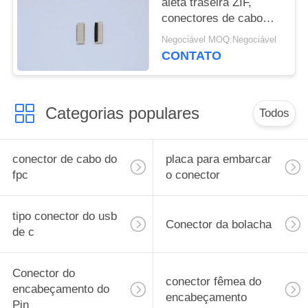
aleta traseira ZIF,
conectores de cabo
bonde da altura 1.0mm
Negociável MOQ:Negociável
9-61 pinos
CONTATO
Categorias populares
Todos
conector de cabo do
placa para embarcar
fpc
o conector
tipo conector do usb
Conector da bolacha
de c
Conector do
conector fêmea do
encabeçamento do
encabeçamento
Pin