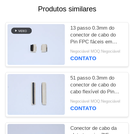
DO
Produtos similares
SITE
13 passo 0.3mm do
PRIVACY
conector de cabo do
POLICY
Pin FPC fáceis em
SMT R/A com altura
Negociável MOQ:Negociável
1,0 milímetros
CONTATO
51 passo 0.3mm do
conector de cabo do
cabo flexível do Pin
FPC Fácil-em SMT R/A
Negociável MOQ:Negociável
para o equipamento
CONTATO
médico
Conector de cabo da