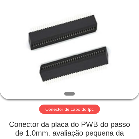
Electronic
Co.,
Ltd..
All
Rights
Reserved.
Developed
by
CASA
ECER
PRODUTOS
SOBRE
NÓS
EXCURSÃO
DA
Conector de cabo do fpc
FÁBRICA
Conector da placa do PWB do passo
de 1.0mm, avaliação pequena da