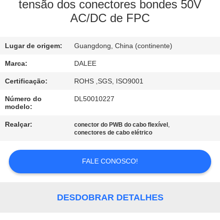
CONTROLE
tensão dos conectores bondes 50V
AC/DC de FPC
DA
QUALIDADE
Lugar de origem:
Guangdong, China (continente)
CONTACTE-
Marca:
DALEE
NOS
Certificação:
ROHS ,SGS, ISO9001
Número do
DL50010227
modelo:
PEÇA
Realçar:
,
conector do PWB do cabo flexível
UMAS
conectores de cabo elétrico
CITAÇÕES
FALE CONOSCO!
NEWS
DESDOBRAR DETALHES
MAPA