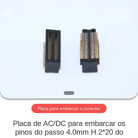
Dalee
Electronic
Co.,
Ltd..
All
Rights
Reserved.
Developed
CASA
by
ECER
PRODUTOS
SOBRE
NÓS
EXCURSÃO
DA
Placa para embarcar o conector
FÁBRICA
Placa de AC/DC para embarcar os
pinos do passo 4.0mm H 2*20 do