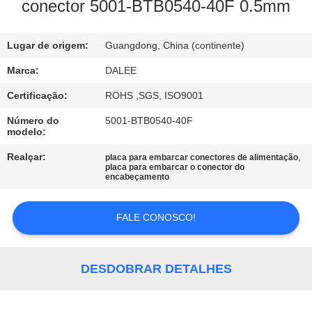
CONTROLE
conector 5001-BTB0540-40F 0.5mm
DA
Lugar de origem:
Guangdong, China (continente)
QUALIDADE
Marca:
DALEE
CONTACTE-
Certificação:
ROHS ,SGS, ISO9001
NOS
Número do
5001-BTB0540-40F
modelo:
PEÇA
Realçar:
,
placa para embarcar conectores de alimentação
placa para embarcar o conector do
encabeçamento
UMAS
CITAÇÕES
FALE CONOSCO!
NEWS
DESDOBRAR DETALHES
MAPA