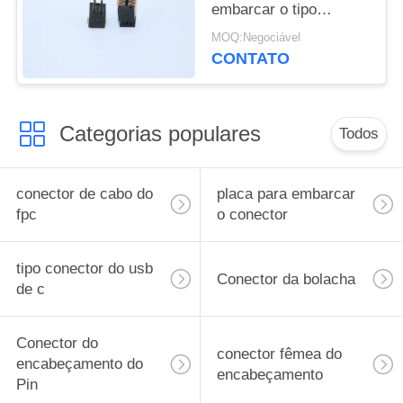
embarcar o tipo
masculino passo
MOQ:Negociável
4.0mm do conector dos
CONTATO
5001-BTB0540-10M
0.5mm
Categorias populares
Todos
conector de cabo do
placa para embarcar
fpc
o conector
tipo conector do usb
Conector da bolacha
de c
Conector do
conector fêmea do
encabeçamento do
encabeçamento
Pin