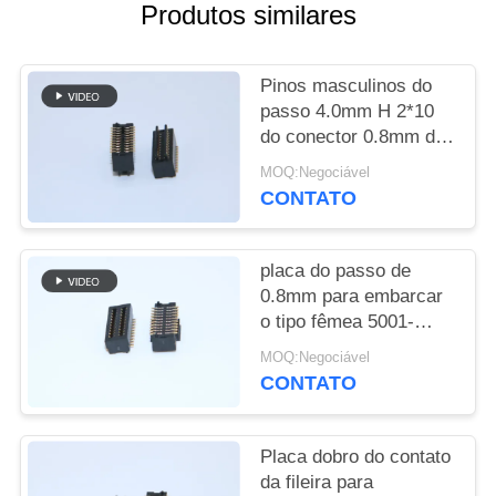
DO
Produtos similares
SITE
Pinos masculinos do
PRIVACY
passo 4.0mm H 2*10
do conector 0.8mm do
POLICY
gênero 5001-BTB0840-
MOQ:Negociável
20M BTB
CONTATO
placa do passo de
0.8mm para embarcar
o tipo fêmea 5001-
BTB0830-20F dos
MOQ:Negociável
conectores de
CONTATO
alimentação
Placa dobro do contato
da fileira para